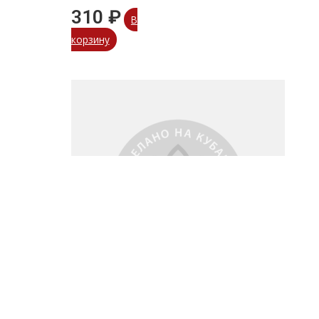
310
₽
В
корзину
Телятина