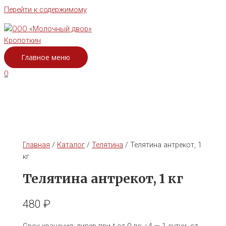
Перейти к содержимому
Главное меню
0
Главная
/
Каталог
/
Телятина
/ Телятина антрекот, 1
кг
Телятина антрекот, 1 кг
480
₽
Срок хранения: ливер при t от 0 до +4 — 1 сутки, от