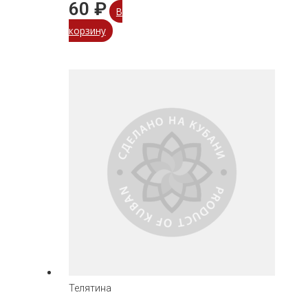
60
₽
В
корзину
Телятина