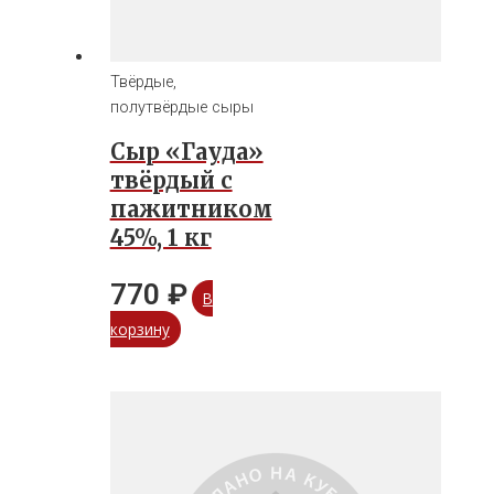
Твёрдые,
полутвёрдые сыры
Сыр «Гауда»
твёрдый с
пажитником
45%, 1 кг
770
₽
В
корзину