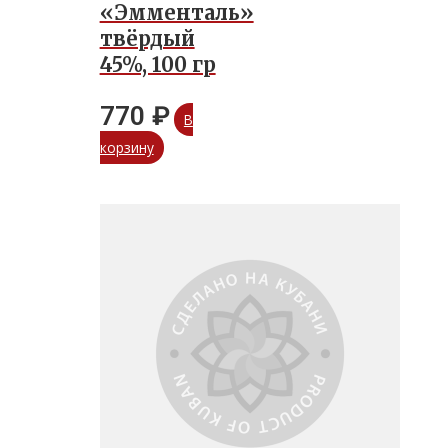
«Эмменталь»
твёрдый
45%, 100 гр
770
₽
В
корзину